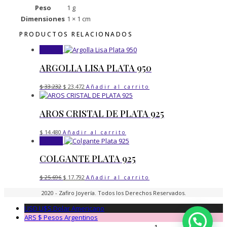
Peso
1 g
Dimensiones
1 × 1 cm
PRODUCTOS RELACIONADOS
¡Oferta!
ARGOLLA LISA PLATA 950
El
El
$
33.232
$
23.472
Añadir al carrito
precio
precio
original
actual
era:
es:
AROS CRISTAL DE PLATA 925
$ 33.232.
$ 23.472.
$
14.480
Añadir al carrito
¡Oferta!
COLGANTE PLATA 925
El
El
$
25.696
$
17.792
Añadir al carrito
precio
precio
original
actual
2020 - Zafiro Joyería. Todos los Derechos Reservados.
era:
es:
$ 25.696.
$ 17.792.
USD U$S
Dolar Americano
ARS $
Pesos Argentinos