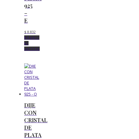
925
–
E
$
8.832
Añadir
al
carrito
DIJE
CON
CRISTAL
DE
PLATA