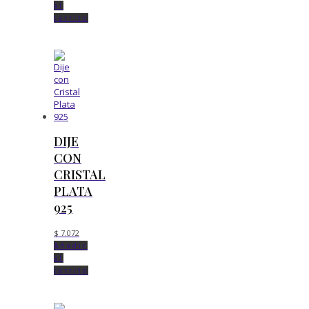
al
carrito
DIJE
CON
CRISTAL
PLATA
925
$
7.072
Añadir
al
carrito