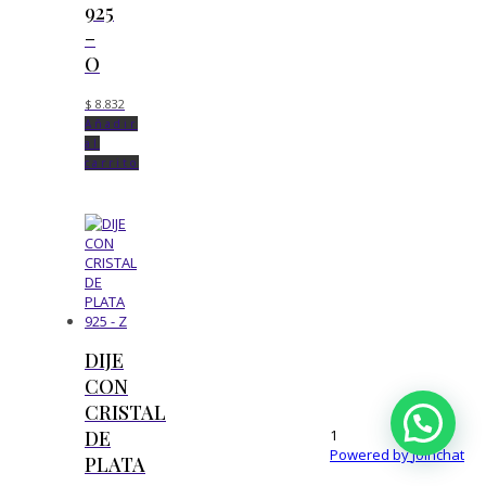
925
–
O
$
8.832
Añadir
al
carrito
DIJE
CON
CRISTAL
1
DE
Powered by
Joinchat
PLATA