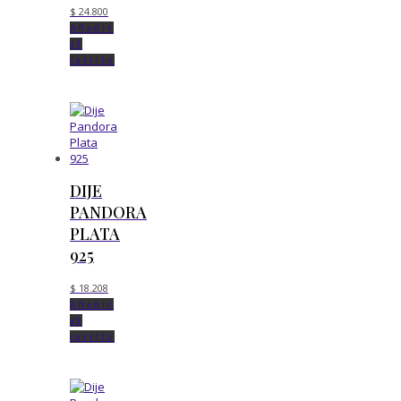
$
24.800
Añadir
al
carrito
DIJE
PANDORA
PLATA
925
$
18.208
Añadir
al
carrito