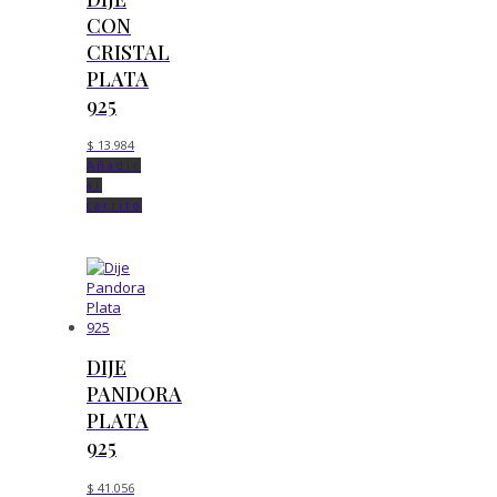
CON
CRISTAL
PLATA
925
$
13.984
Añadir
al
carrito
DIJE
PANDORA
PLATA
925
$
41.056