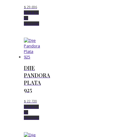
$
29.696
Añadir
al
carrito
DIJE
PANDORA
PLATA
925
$
22.720
Añadir
al
carrito