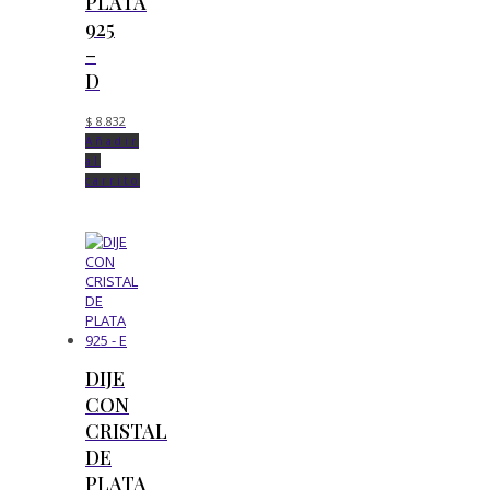
PLATA
925
–
D
$
8.832
Añadir
al
carrito
DIJE
CON
CRISTAL
DE
PLATA