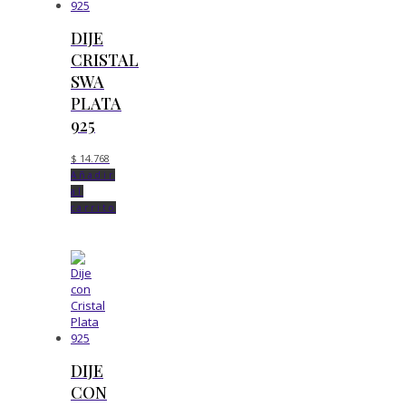
DIJE
CRISTAL
SWA
PLATA
925
$
14.768
Añadir
al
carrito
DIJE
CON