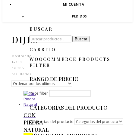
MI CUENTA
PEDIDOS
BUSCAR
DIJES
Buscar
Buscar
por:
CARRITO
Mostrando
WOOCOMMERCE PRODUCTS
1–100
FILTER
de 305
resultados
RANGO DE PRECIO
Ordenado
por
los
Price filter
últimos
CATEGORÍAS DEL PRODUCTO
CON
Categorías del producto
PIEDRA
NATURAL