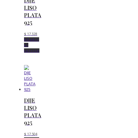
DIJE
LISO
PLATA
925
$
17.328
Añadir
al
carrito
DIJE
LISO
PLATA
925
$
17.504