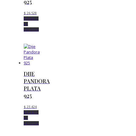
925
$
26.528
Añadir
al
carrito
DIJE
PANDORA
PLATA
925
$
23.424
Añadir
al
carrito