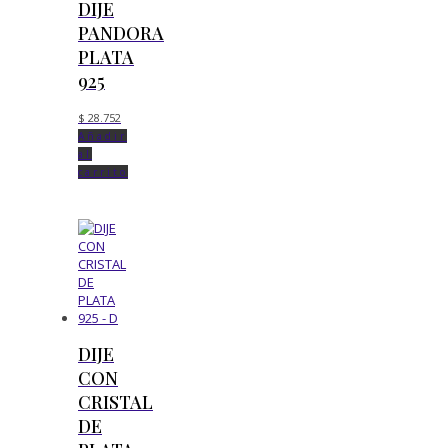
DIJE
PANDORA
PLATA
925
$
28.752
Añadir
al
carrito
DIJE
CON
CRISTAL
DE