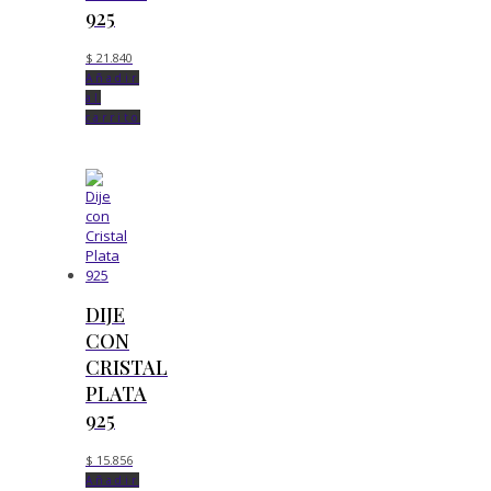
925
$
21.840
Añadir
al
carrito
DIJE
CON
CRISTAL
PLATA
925
$
15.856
Añadir