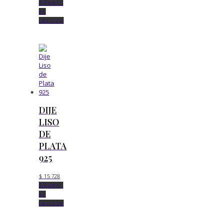
Añadir
al
carrito
DIJE
LISO
DE
PLATA
925
$
15.728
Añadir
al
carrito