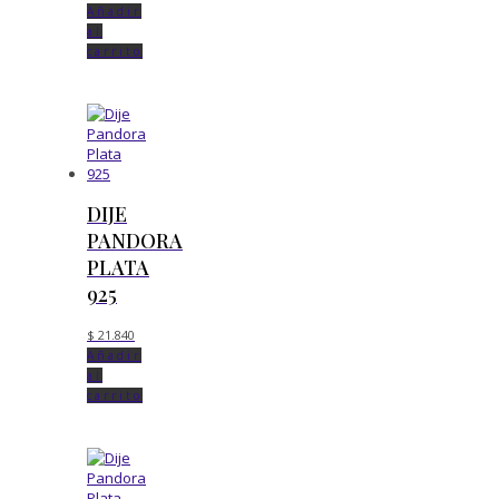
Añadir
al
carrito
DIJE
PANDORA
PLATA
925
$
21.840
Añadir
al
carrito