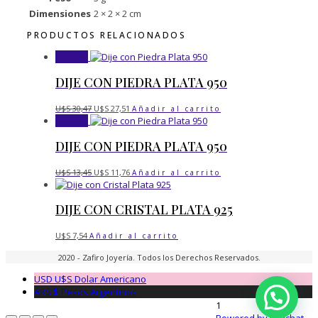
Dimensiones
2 × 2 × 2 cm
PRODUCTOS RELACIONADOS
¡Oferta!
DIJE CON PIEDRA PLATA 950
El
El
U$S
30,47
U$S
27,51
Añadir al carrito
precio
precio
¡Oferta!
original
actual
era:
es:
DIJE CON PIEDRA PLATA 950
U$S 30,47.
U$S 27,51.
El
El
U$S
13,45
U$S
11,76
Añadir al carrito
precio
precio
original
actual
era:
es:
DIJE CON CRISTAL PLATA 925
U$S 13,45.
U$S 11,76.
U$S
7,54
Añadir al carrito
2020 - Zafiro Joyería. Todos los Derechos Reservados.
USD U$S
Dolar Americano
ARS $
Pesos Argentinos
1