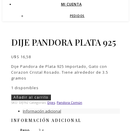
MI CUENTA
PEDIDOS
DIJE PANDORA PLATA 925
U$S
16,58
Dije Pandora de Plata 925 Importado, Gato con
Corazon Cristal Rosado. Tiene alrededor de 3.5
gramos
1 disponibles
Dije
Añadir al carrito
Pandora
SKU:
DIJ192
Categorías:
Dijes
,
Pandora Común
Plata
Información adicional
925
cantidad
INFORMACIÓN ADICIONAL
Peso
3 g