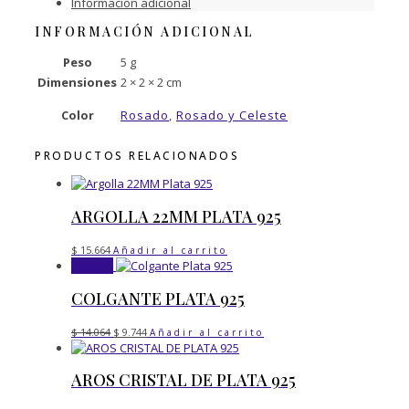
925
Información adicional
cantidad
INFORMACIÓN ADICIONAL
Peso
5 g
Dimensiones
2 × 2 × 2 cm
Color
Rosado
,
Rosado y Celeste
PRODUCTOS RELACIONADOS
ARGOLLA 22MM PLATA 925
$
15.664
Añadir al carrito
¡Oferta!
COLGANTE PLATA 925
El
El
$
14.064
$
9.744
Añadir al carrito
precio
precio
original
actual
era:
es:
AROS CRISTAL DE PLATA 925
$ 14.064.
$ 9.744.