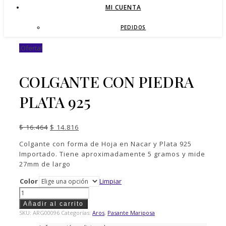
MI CUENTA
PEDIDOS
¡Oferta!
COLGANTE CON PIEDRA
PLATA 925
El
El
$
16.464
$
14.816
precio
precio
Colgante con forma de Hoja en Nacar y Plata 925
original
actual
Importado. Tiene aproximadamente 5 gramos y mide
era:
es:
27mm de largo
$ 16.464.
$ 14.816.
Color
Limpiar
Colgante
con
Añadir al carrito
Piedra
SKU:
ARG00096
Categorías:
Aros
,
Pasante Mariposa
Plata