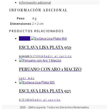
Información adicional
de
Plata
INFORMACIÓN ADICIONAL
925
cantidad
Peso
4 g
Dimensiones
2 × 2 cm
PRODUCTOS RELACIONADOS
¡Oferta!
ESCLAVA LISA PLATA 950
El
El
$
34.528
$
27.616
Añadir al carrito
precio
precio
original
actual
era:
es:
PERUANO CON ARO 1 MACIZO
$ 34.528.
$ 27.616.
Leer más
ESCLAVA LISA PLATA 925
$
72.144
Añadir al carrito
2020 - Zafiro Joyería. Todos los Derechos Reservados.