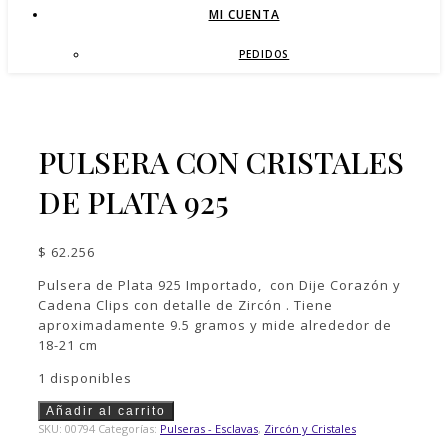
MI CUENTA
PEDIDOS
PULSERA CON CRISTALES
DE PLATA 925
$
62.256
Pulsera de Plata 925 Importado, con Dije Corazón y
Cadena Clips con detalle de Zircón . Tiene
aproximadamente 9.5 gramos y mide alrededor de
18-21 cm
1 disponibles
Pulsera
Añadir al carrito
con
SKU:
00794
Categorías:
Pulseras - Esclavas
,
Zircón y Cristales
Cristales