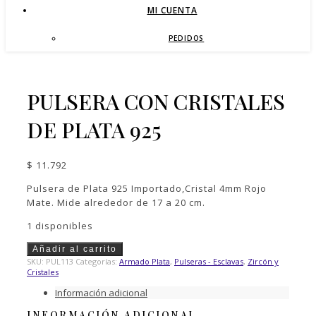
MI CUENTA
PEDIDOS
PULSERA CON CRISTALES
DE PLATA 925
$
11.792
Pulsera de Plata 925 Importado,Cristal 4mm Rojo
Mate. Mide alrededor de 17 a 20 cm.
1 disponibles
PULSERA
Añadir al carrito
CON
SKU:
PUL113
Categorías:
Armado Plata
,
Pulseras - Esclavas
,
Zircón y
CRISTALES
Cristales
DE
Información adicional
PLATA
925
INFORMACIÓN ADICIONAL