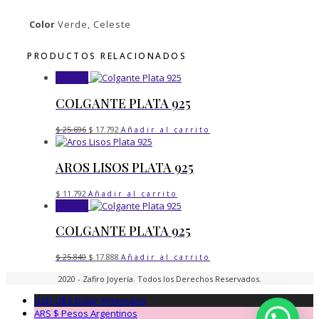
Color
Verde, Celeste
PRODUCTOS RELACIONADOS
¡Oferta!
COLGANTE PLATA 925
El
El
$
25.696
$
17.792
Añadir al carrito
precio
precio
original
actual
era:
es:
AROS LISOS PLATA 925
$ 25.696.
$ 17.792.
$
11.792
Añadir al carrito
¡Oferta!
COLGANTE PLATA 925
El
El
$
25.840
$
17.888
Añadir al carrito
precio
precio
original
actual
2020 - Zafiro Joyería. Todos los Derechos Reservados.
era:
es:
$ 25.840.
$ 17.888.
USD U$S
Dolar Americano
ARS $
Pesos Argentinos