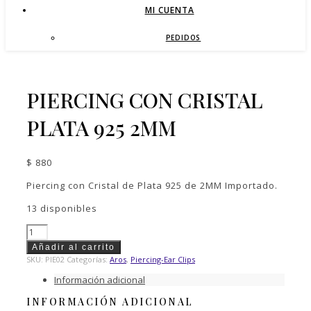
MI CUENTA
PEDIDOS
PIERCING CON CRISTAL
PLATA 925 2MM
$
880
Piercing con Cristal de Plata 925 de 2MM Importado.
13 disponibles
Piercing
con
Añadir al carrito
Cristal
SKU:
PIE02
Categorías:
Aros
,
Piercing-Ear Clips
Plata
925
Información adicional
2mm
INFORMACIÓN ADICIONAL
cantidad