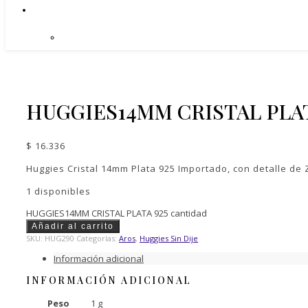
HUGGIES14MM CRISTAL PLAT
$
16.336
Huggies Cristal 14mm Plata 925 Importado, con detalle d
1 disponibles
HUGGIES14MM CRISTAL PLATA 925 cantidad
Añadir al carrito
SKU:
HUG290
Categorías:
Aros
,
Huggies Sin Dije
Información adicional
INFORMACIÓN ADICIONAL
Peso
1 g