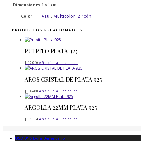
Dimensiones
1 × 1 cm
Color
Azul
,
Multicolor
,
Zircón
PRODUCTOS RELACIONADOS
PULPITO PLATA 925
$
17.040
Añadir al carrito
AROS CRISTAL DE PLATA 925
$
14.480
Añadir al carrito
ARGOLLA 22MM PLATA 925
$
15.664
Añadir al carrito
USD U$S
Dolar Americano