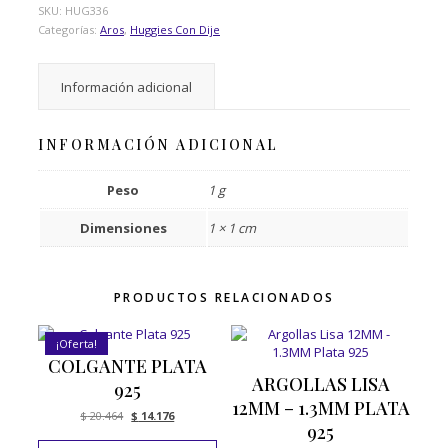
SKU:
HUG336
Categorías:
Aros
,
Huggies Con Dije
Información adicional
INFORMACIÓN ADICIONAL
Peso
1 g
Dimensiones
1 × 1 cm
PRODUCTOS RELACIONADOS
¡Oferta!
COLGANTE PLATA
ARGOLLAS LISA
925
12MM – 1.3MM PLATA
El
El
$
20.464
$
14.176
925
precio
precio
original
actual