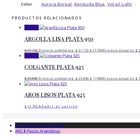
Color
Aurora Boreal
,
Bermuda Blue
,
Vitrail Light
PRODUCTOS RELACIONADOS
¡Oferta!
ARGOLLA LISA PLATA 950
$
31.152
El precio original era: $ 31.152.
$
21.008
El precio actual es: $ 
¡Oferta!
COLGANTE PLATA 925
$
25.840
El precio original era: $ 25.840.
$
17.888
El precio actual es: $ 
AROS LISOS PLATA 925
$
11.792
Añadir al carrito
USD U$S
Dolar Americano
ARS $
Pesos Argentinos