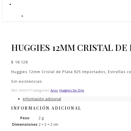
HUGGIES 12MM CRISTAL DE 
$
18.128
Huggies 12mm Cristal de Plata 925 Importados, Estrellas c
Sin existencias
SKU:
HUG117
Categorías:
Aros
,
Huggies Sin Dije
Información adicional
INFORMACIÓN ADICIONAL
Peso
2 g
Dimensiones
2 × 2 × 2 cm