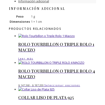
Información adicional
925
cantidad
INFORMACIÓN ADICIONAL
Peso
1 g
Dimensiones
1 × 1 cm
PRODUCTOS RELACIONADOS
ROLO TOURBILLON O TRIPLE ROLO 1
MACIZO
Leer más
ROLO TOURBILLON O TRIPLE ROLO 4
MACIZO
Rango
Este
$
147.360
-
$
187.200
Seleccionar opciones
de
producto
precios:
tiene
desde
COLLAR LISO DE PLATA 925
múltiples
$ 147.360
variantes.
hasta