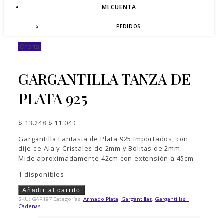
MI CUENTA
PEDIDOS
¡Oferta!
GARGANTILLA TANZA DE
PLATA 925
El
El
$
13.248
$
11.040
precio
precio
Gargantilla Fantasia de Plata 925 Importados, con
original
actual
dije de Ala y Cristales de 2mm y Bolitas de 2mm.
era:
es:
Mide aproximadamente 42cm con extensión a 45cm
$ 13.248.
$ 11.040.
1 disponibles
GARGANTILLA
Añadir al carrito
TANZA
SKU:
GAR187
Categorías:
Armado Plata
,
Gargantillas
,
Gargantillas -
DE
Cadenas
PLATA