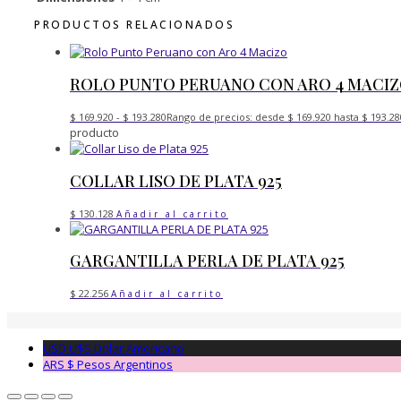
PRODUCTOS RELACIONADOS
ROLO PUNTO PERUANO CON ARO 4 MACI
$
169.920
-
$
193.280
Rango de precios: desde $ 169.920 hasta $ 193.28
producto
COLLAR LISO DE PLATA 925
$
130.128
Añadir al carrito
GARGANTILLA PERLA DE PLATA 925
$
22.256
Añadir al carrito
USD U$S
Dolar Americano
ARS $
Pesos Argentinos