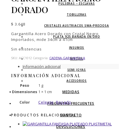
PULSERAS – ESCLAVAS
DORADO
TOBILLERAS
$
3.648
CRISTALES AUSTRIACOS SWA-PRECIOSA
Gargantilla Acero Dorado con Cristal Negro
PLATA 925 BAÑADA EN ORO
Importados, mide 34cm a 41cm
INSUMOS
Sin existencias
SKU:
ACC1012
Categoría:
CADENA-GARGANTILLA
RELOJES
Información adicional
SEMI JOYAS
INFORMACIÓN ADICIONAL
ACCESORIOS
Peso
1 g
Dimensiones
1 × 1 cm
MEDIDAS
Color
Celeste
,
Rosado
PREGUNTAS FRECUENTES
PRODUCTOS RELACIONADOS
CONTACTO
DEVOLUCIONES