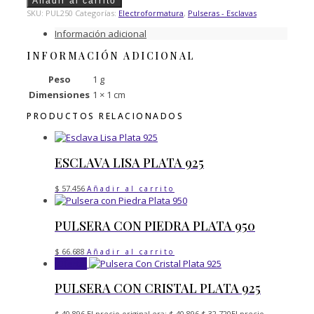
Añadir al carrito
SKU:
PUL250
Categorías:
Electroformatura
,
Pulseras - Esclavas
Información adicional
INFORMACIÓN ADICIONAL
Peso
1 g
Dimensiones
1 × 1 cm
PRODUCTOS RELACIONADOS
ESCLAVA LISA PLATA 925
$
57.456
Añadir al carrito
PULSERA CON PIEDRA PLATA 950
$
66.688
Añadir al carrito
¡Oferta!
PULSERA CON CRISTAL PLATA 925
$
40.896
El precio original era: $ 40.896.
$
32.720
El precio