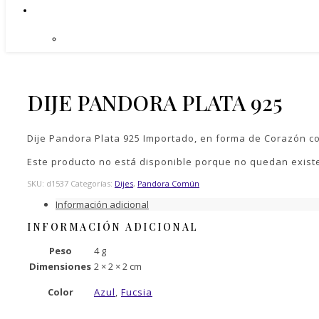
DIJE PANDORA PLATA 925
Dije Pandora Plata 925 Importado, en forma de Corazón c
Este producto no está disponible porque no quedan exist
SKU:
d1537
Categorías:
Dijes
,
Pandora Común
Información adicional
INFORMACIÓN ADICIONAL
Peso
4 g
Dimensiones
2 × 2 × 2 cm
Color
Azul
,
Fucsia