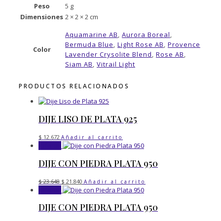
Peso
5 g
Dimensiones
2 × 2 × 2 cm
Aquamarine AB
,
Aurora Boreal
,
Bermuda Blue
,
Light Rose AB
,
Provence
Color
Lavender Crysolite Blend
,
Rose AB
,
Siam AB
,
Vitrail Light
PRODUCTOS RELACIONADOS
DIJE LISO DE PLATA 925
$
12.672
Añadir al carrito
¡Oferta!
DIJE CON PIEDRA PLATA 950
El
El
$
23.648
$
21.840
Añadir al carrito
precio
precio
¡Oferta!
original
actual
era:
es:
DIJE CON PIEDRA PLATA 950
$ 23.648.
$ 21.840.