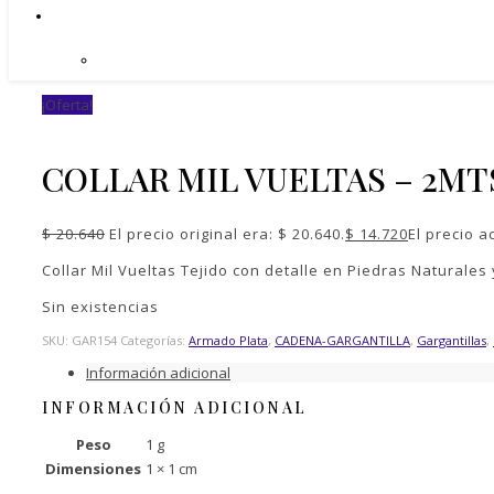
¡Oferta!
COLLAR MIL VUELTAS – 2MT
$
20.640
El precio original era: $ 20.640.
$
14.720
El precio a
Collar Mil Vueltas Tejido con detalle en Piedras Naturale
Sin existencias
SKU:
GAR154
Categorías:
Armado Plata
,
CADENA-GARGANTILLA
,
Gargantillas
,
Información adicional
INFORMACIÓN ADICIONAL
Peso
1 g
Dimensiones
1 × 1 cm