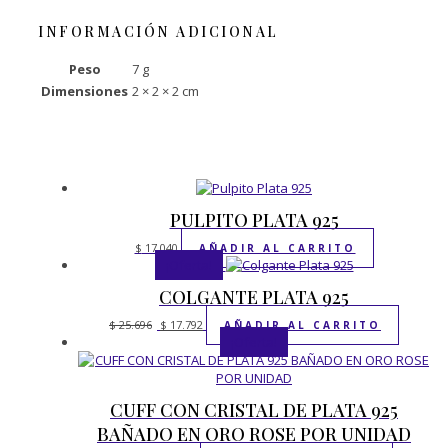
INFORMACIÓN ADICIONAL
Peso
7 g
Dimensiones
2 × 2 × 2 cm
PULPITO PLATA 925
$
17.040
AÑADIR AL CARRITO
¡Oferta!
COLGANTE PLATA 925
El
El
$
25.696
$
17.792
AÑADIR AL CARRITO
precio
precio
¡Oferta!
original
actual
era:
es:
$ 25.696.
$ 17.792.
CUFF CON CRISTAL DE PLATA 925
BAÑADO EN ORO ROSE POR UNIDAD