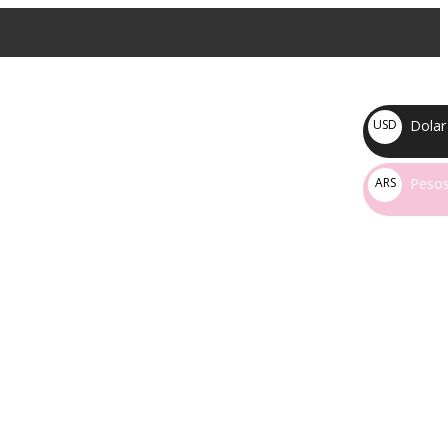
Dolar
USD
U$S
Pesos
ARS
$