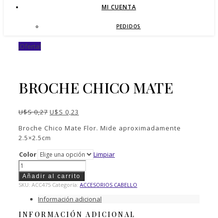
MI CUENTA
PEDIDOS
¡Oferta!
BROCHE CHICO MATE
El
El
U$S
0,27
U$S
0,23
precio
precio
Broche Chico Mate Flor. Mide aproximadamente
original
actual
2.5×2.5cm
era:
es:
U$S 0,27.
U$S 0,23.
Color
Limpiar
Broche
Chico
Añadir al carrito
Mate
SKU:
ACC475
Categoría:
ACCESORIOS CABELLO
cantidad
Información adicional
INFORMACIÓN ADICIONAL