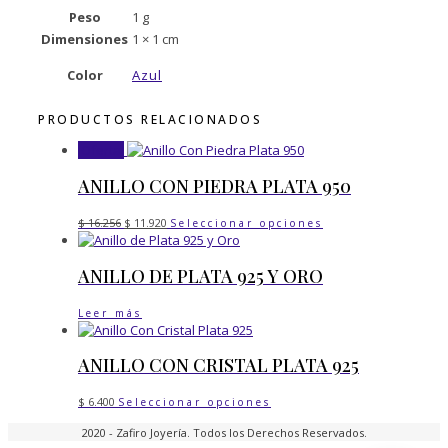
Peso
1 g
Dimensiones
1 × 1 cm
Color
Azul
PRODUCTOS RELACIONADOS
¡Oferta!
ANILLO CON PIEDRA PLATA 950
El
El
Este
$
16.256
$
11.920
Seleccionar opciones
precio
precio
producto
original
actual
tiene
era:
es:
ANILLO DE PLATA 925 Y ORO
múltiples
$ 16.256.
$ 11.920.
variantes.
Las
Leer más
opciones
se
ANILLO CON CRISTAL PLATA 925
pueden
elegir
Este
en
$
6.400
Seleccionar opciones
producto
la
2020 - Zafiro Joyería. Todos los Derechos Reservados.
tiene
página