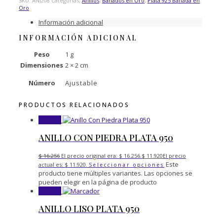
SKU:
ANI208
Categorías:
Anillos
,
Bañados en Oro
,
Plata 925 Bañada en
Oro
Información adicional
INFORMACIÓN ADICIONAL
Peso
1 g
Dimensiones
2 × 2 cm
Número
Ajustable
PRODUCTOS RELACIONADOS
¡Oferta!
ANILLO CON PIEDRA PLATA 950
$
16.256
El precio original era: $ 16.256.
$
11.920
El precio
Este
actual es: $ 11.920.
Seleccionar opciones
producto tiene múltiples variantes. Las opciones se
pueden elegir en la página de producto
¡Oferta!
ANILLO LISO PLATA 950