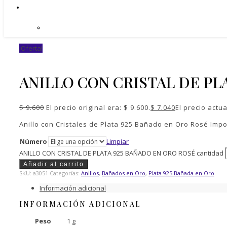
¡Oferta!
ANILLO CON CRISTAL DE PL
$
9.600
El precio original era: $ 9.600.
$
7.040
El precio actua
Anillo con Cristales de Plata 925 Bañado en Oro Rosé Imp
Número
Limpiar
ANILLO CON CRISTAL DE PLATA 925 BAÑADO EN ORO ROSÉ cantidad
Añadir al carrito
SKU:
a3051
Categorías:
Anillos
,
Bañados en Oro
,
Plata 925 Bañada en Oro
Información adicional
INFORMACIÓN ADICIONAL
Peso
1 g