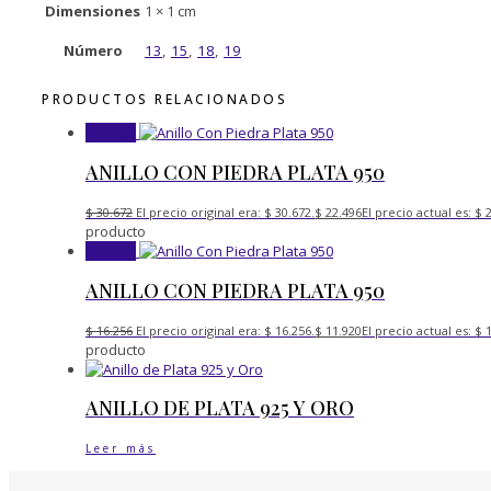
Dimensiones
1 × 1 cm
Número
13
,
15
,
18
,
19
PRODUCTOS RELACIONADOS
¡Oferta!
ANILLO CON PIEDRA PLATA 950
$
30.672
El precio original era: $ 30.672.
$
22.496
El precio actual es: $ 
producto
¡Oferta!
ANILLO CON PIEDRA PLATA 950
$
16.256
El precio original era: $ 16.256.
$
11.920
El precio actual es: $ 
producto
ANILLO DE PLATA 925 Y ORO
Leer más