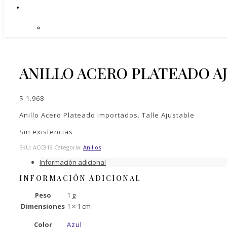
ANILLO ACERO PLATEADO A
$
1.968
Anillo Acero Plateado Importados. Talle Ajustable
Sin existencias
SKU:
ACC819
Categoría:
Anillos
Información adicional
INFORMACIÓN ADICIONAL
Peso
1 g
Dimensiones
1 × 1 cm
Color
Azul