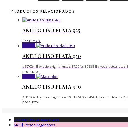
PRODUCTOS RELACIONADOS
ANILLO LISO PLATA 925
Leer más
¡Oferta!
ANILLO LISO PLATA 950
$
37.024
El precio original era: $ 37.024.
$
30.368
El precio actual es: $ 
producto
¡Oferta!
ANILLO LISO PLATA 950
$
31.264
El precio original era: $ 31.264.
$
28.464
El precio actual es: $ 
producto
USD U$S
Dolar Americano
ARS $
Pesos Argentinos