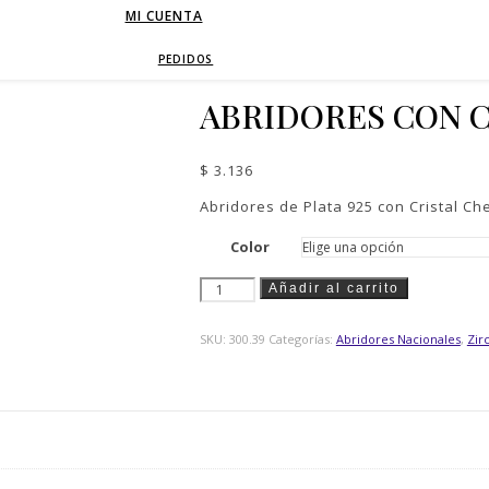
MI CUENTA
PEDIDOS
ABRIDORES CON C
$
3.136
Abridores de Plata 925 con Cristal C
Color
Abridores
Añadir al carrito
con
Cristal
SKU:
300.39
Categorías:
Abridores Nacionales
,
Zir
cantidad