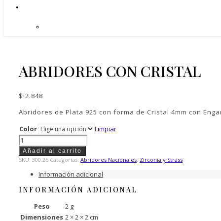
ABRIDORES CON CRISTAL
$
2.848
Abridores de Plata 925 con forma de Cristal 4mm con Engar
Color
Limpiar
Abridores
con
Añadir al carrito
Cristal
SKU:
300.25
Categorías:
Abridores Nacionales
,
Zirconia y Strass
cantidad
Información adicional
INFORMACIÓN ADICIONAL
Peso
2 g
Dimensiones
2 × 2 × 2 cm