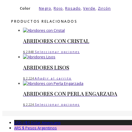
Color
Negro
,
Rojo
,
Rosado
,
Verde
,
Zircón
PRODUCTOS RELACIONADOS
ABRIDORES CON CRISTAL
Este
$
2.848
Seleccionar opciones
producto
tiene
ABRIDORES LISOS
múltiples
variantes.
Las
$
2.224
Añadir al carrito
opciones
se
ABRIDORES CON PERLA ENGARZADA
pueden
elegir
Este
en
$
2.224
Seleccionar opciones
producto
la
tiene
página
múltiples
de
USD U$S
Dolar Americano
variantes.
producto
ARS $
Pesos Argentinos
Las