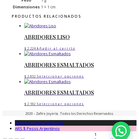
Dimensiones
1 × 1 cm
PRODUCTOS RELACIONADOS
ABRIDORES LISO
$
2.224
Añadir al carrito
ABRIDORES ESMALTADOS
Este
$
2.832
Seleccionar opciones
producto
tiene
ABRIDORES ESMALTADOS
múltiples
variantes.
Este
Las
$
2.592
Seleccionar opciones
producto
opciones
2020 - Zafiro Joyería. Todos los Derechos Reservados.
tiene
se
múltiples
pueden
USD U$S
Dolar Americano
variantes.
elegir
ARS $
Pesos Argentinos
Las
en
1
opciones
la