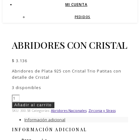
MI CUENTA
PEDIDOS
ABRIDORES CON CRISTAL
$
3.136
Abridores de Plata 925 con Cristal Trio Patitas con
detalle de Cristal
3 disponibles
Abridores
con
Añadir al carrito
Cristal
SKU:
300.58
Categorías:
Abridores Nacionales
,
Zirconia y Strass
cantidad
Información adicional
INFORMACIÓN ADICIONAL
Peso
1 g