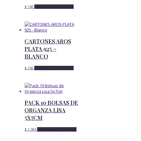
$
168
Añadir al carrito
CARTONES AROS
PLATA 925 –
BLANCO
$
168
Añadir al carrito
PACK 10 BOLSAS DE
ORGANZA LISA
5X7CM
$
1.584
Añadir al carrito