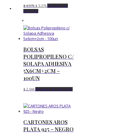
El
El
$
6.976
$
5.376
Añadir al
precio
precio
carrito
original
actual
era:
es:
$ 6.976.
$ 5.376.
BOLSAS
POLIPROPILENO C/
SOLAPA ADHESIVA
5X6CM+2CM –
100UN
$
2.544
Añadir al carrito
CARTONES AROS
PLATA 925 – NEGRO