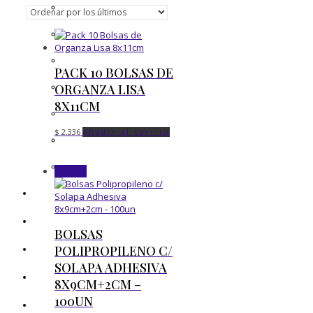
por
los
últimos
PACK 10 BOLSAS DE
ORGANZA LISA
8X11CM
$
2.336
Añadir al carrito
¡Oferta!
BOLSAS
POLIPROPILENO C/
SOLAPA ADHESIVA
8X9CM+2CM –
100UN